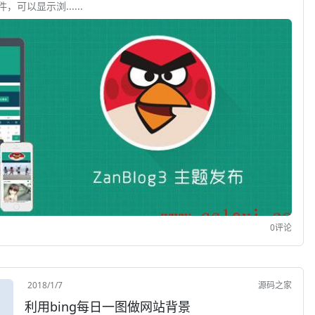
论UA显示组件，可以显示浏......
0评论
2018/1/7
源码之家
利用bing每日一图做网站背景