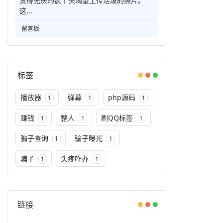
贪得无厌的疯丫头渴望上传活泼的照片。
这...
留言板
标签
播放器
弹幕
php源码
1
1
1
赚钱
整人
刷QQ标签
1
1
1
骗子查询
骗子曝光
1
1
骗子
头疼咋办
1
1
链接