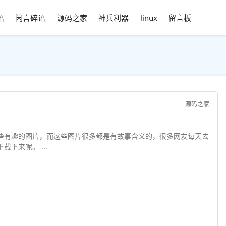
语
闲言碎语
源码之家
神兵利器
linux
留言板
源码之家
一些有趣的图片，而这些图片很多都是有故事含义的，很多网友每天去
访问bing首页都是为了这些图片而去的，那么怎么下载下来呢。 ...