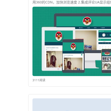
用360的CDN，加快浏览速度 2.集成评
3111阅读