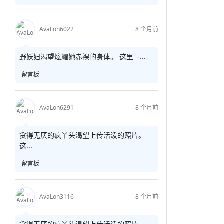
AvaLon6022
8 个月前
野妖妇渴望炫耀她赤裸的身体。 这里 -...
留言板
AvaLon6291
8 个月前
贪得无厌的疯丫头渴望上传活泼的照片。
这...
留言板
AvaLon3116
8 个月前