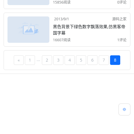
15856阅读
0评论
2013/9/1
源码之家
黑色背景下绿色数字飘落效果,仿黑客帝
国字幕
16607阅读
1评论
...
«
1
2
3
4
5
6
7
8