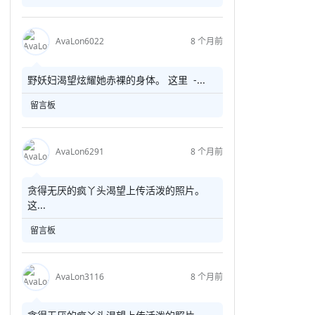
AvaLon6022
8 个月前
野妖妇渴望炫耀她赤裸的身体。 这里 -...
留言板
AvaLon6291
8 个月前
贪得无厌的疯丫头渴望上传活泼的照片。
这...
留言板
AvaLon3116
8 个月前