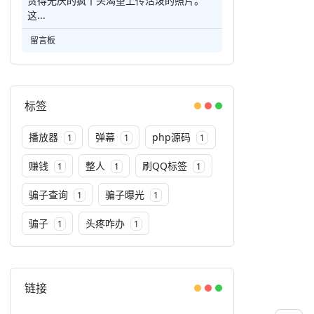
贪得无厌的疯丫头渴望上传活泼的照片。
这...
留言板
标签
播放器
弹幕
php源码
1
1
1
赚钱
整人
刷QQ标签
1
1
1
骗子查询
骗子曝光
1
1
骗子
头疼咋办
1
1
链接