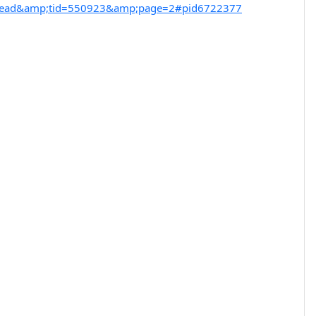
thread&amp;tid=550923&amp;page=2#pid6722377