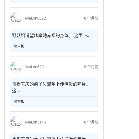
AvaLon6022
8 个月前
野妖妇渴望炫耀她赤裸的身体。 这里 -...
留言板
AvaLon6291
8 个月前
贪得无厌的疯丫头渴望上传活泼的照片。
这...
留言板
AvaLon3116
8 个月前