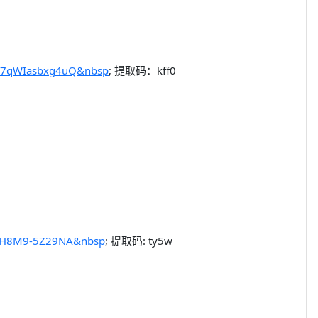
LD7qWIasbxg4uQ&nbsp
; 提取码：kff0
g6vH8M9-5Z29NA&nbsp
; 提取码: ty5w