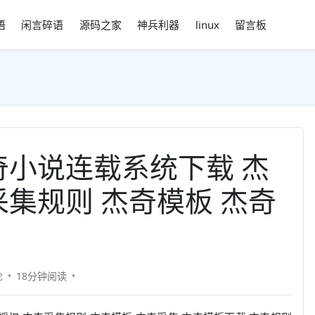
语
闲言碎语
源码之家
神兵利器
linux
留言板
奇小说连载系统下载 杰
采集规则 杰奇模板 杰奇
论
18分钟
阅读