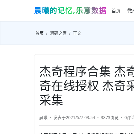
晨曦的记忆,乐意数据
首页
微
首页
源码之家
正文
杰奇程序合集 杰
奇在线授权 杰奇
采集
晨曦
发表于2021/5/7 03:54
3873浏览
0评