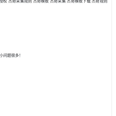
授权 杰奇采集规则 杰奇模板 杰奇采集 杰奇模板下载 杰奇规则
小问题很多！