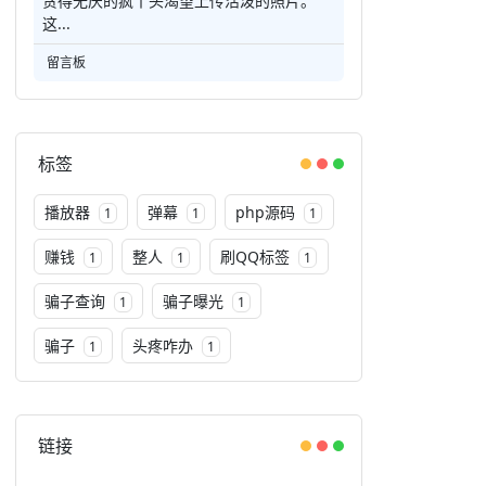
贪得无厌的疯丫头渴望上传活泼的照片。
这...
留言板
标签
播放器
弹幕
php源码
1
1
1
赚钱
整人
刷QQ标签
1
1
1
骗子查询
骗子曝光
1
1
骗子
头疼咋办
1
1
链接