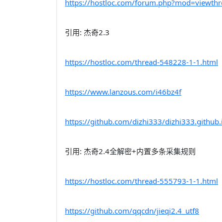
https://hostloc.com/forum.php?mod=view
引用: 杰奇2.3
https://hostloc.com/thread-548228-1-1.html
https://www.lanzous.com/i46bz4f
https://github.com/dizhi333/dizhi333.github.
引用: 杰奇2.4全解密+内置多条采集规则
https://hostloc.com/thread-555793-1-1.html
https://github.com/qqcdn/jieqi2.4_utf8