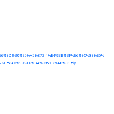
019/%E6%9D%B0%E5%A5%872.4%E4%BB%BF%E6%9C%89%E5%
%E7%AB%99%E6%BA%90%E7%A0%81.zip