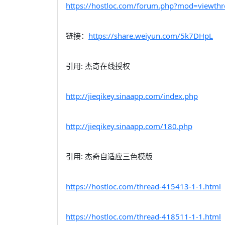
https://hostloc.com/forum.php?mod=view
链接：
https://share.weiyun.com/5k7DHpL
引用: 杰奇在线授权
http://jieqikey.sinaapp.com/index.php
http://jieqikey.sinaapp.com/180.php
引用: 杰奇自适应三色模版
https://hostloc.com/thread-415413-1-1.html
https://hostloc.com/thread-418511-1-1.html