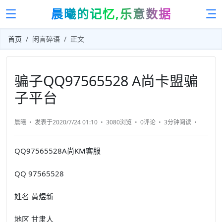
晨曦的记忆,乐意数据
首页
闲言碎语
正文
骗子QQ97565528 A尚卡盟骗
子平台
晨曦
发表于2020/7/24 01:10
3080浏览
0评论
3分钟
阅读
QQ97565528A尚KM客服
QQ 97565528
姓名 黄煜新
地区
甘肃
人