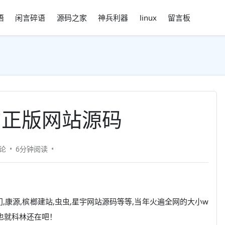
语
闲言碎语
源码之家
神兵利器
linux
留言板
的正版网站源码
论
6分钟
阅读
门,康源,槟榔建站,虫虫,星宇网站源码等等,当年火遍全网的大小w
,也就科林还在吧！