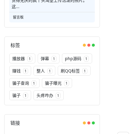
贪得无厌的疯丫头渴望上传活泼的照片。
这...
留言板
标签
播放器
弹幕
php源码
1
1
1
赚钱
整人
刷QQ标签
1
1
1
骗子查询
骗子曝光
1
1
骗子
头疼咋办
1
1
链接