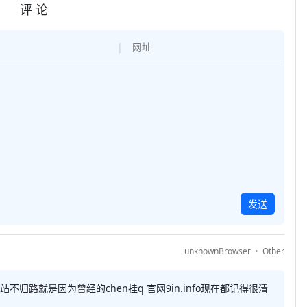
评 论
发送
unknownBrowser
Other
站不归路就是因为曾经的chen挂q 官网9in.info现在都记得很清