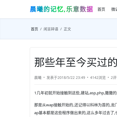
晨曦的记忆,乐意数据
首页
微
首页
闲言碎语
正文
那些年至今买过
晨曦
发表于2018/5/22 23:49
4142浏览
2评
1几年初就开始接触到这些,建站,asp,php,撒撒的
那是从wap接触开始的,还记得以科林为首的,龙
ap基本都是这些程序做出来的,这么多年过去了