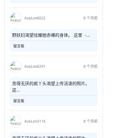
AvaLon6022
8 个月前
野妖妇渴望炫耀她赤裸的身体。 这里 -...
留言板
AvaLon6291
8 个月前
贪得无厌的疯丫头渴望上传活泼的照片。
这...
留言板
AvaLon3116
8 个月前