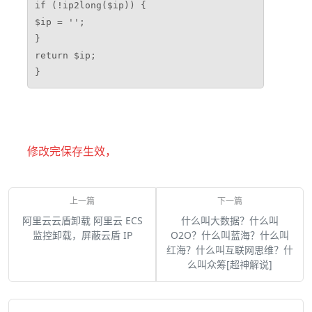
if (!ip2long($ip)) {

$ip = '';

}

return $ip;

修改完保存生效，
阿里云云盾卸载 阿里云 ECS
什么叫大数据？什么叫
监控卸载，屏蔽云盾 IP
O2O？什么叫蓝海？什么叫
红海？什么叫互联网思维？什
么叫众筹[超神解说]