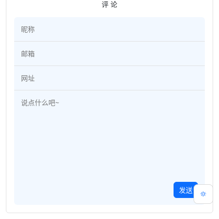
评 论
发送