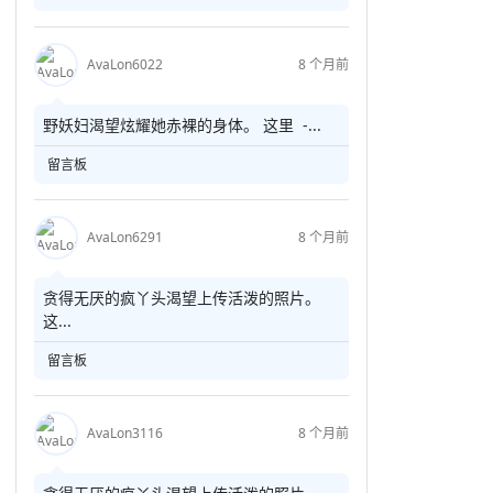
AvaLon6022
8 个月前
野妖妇渴望炫耀她赤裸的身体。 这里 -...
留言板
AvaLon6291
8 个月前
贪得无厌的疯丫头渴望上传活泼的照片。
这...
留言板
AvaLon3116
8 个月前