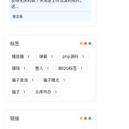
贪得无厌的疯丫头渴望上传活泼的照片。
这...
留言板
标签
播放器
弹幕
php源码
1
1
1
赚钱
整人
刷QQ标签
1
1
1
骗子查询
骗子曝光
1
1
骗子
头疼咋办
1
1
链接