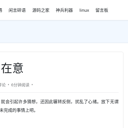
语
闲言碎语
源码之家
神兵利器
linux
留言板
的在意
评论
6分钟
阅读
，就会引起许多猜想，还因此辗转反侧，扰乱了心绪。放下无谓
未完成的事情上吧。